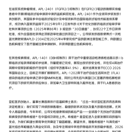
在泌尿系统肿瘤领域，APL-2401（FGFR2/3抑制剂）在FGFR2/3驱动的晚期实体瘤
患者中开展I期临床试验申请获中澳药监机构双批准。APL-2401作为全球同步研发的1
类创新药，其国际多中心临床试验设计及申报资料符合国际临床试验技术标准体系要
求，成功纳入国家药监局于2025年9月12日发布的《关于优化创新药临床试验审评审
批有关事项的公告（2025年第86号）》规定的“30日通道”，以仅22个工作日获得
批准，成为全国首批获得此项新政审批通过的项目之一。公司研发的首款便携式一次性
蓝光膀胱软镜APLD-2304已在2025年4季度完成产品的欧洲注册型检工作，向欧盟公
告机构提交了医疗器械注册申请材料，并获得欧盟公告机构接收。
在其他疾病领域，APL-1401（DBH抑制剂）用于治疗中重度活动性溃疡性结肠炎的Ⅰb
期临床试验获得积极初步结果，剂量爬坡已完成，展现出良好的安全性，并在仅4周治疗
周期中观察到积极的疗效信号（组织学改善率41.9%），相关结果发表于ECCO 2026
等国际会议上，目前正开展扩展期研究。APL-1202用于治疗自由生活阿米巴（FLA）
感染的临床试验申请已获中国NMPA批准，同时公司先后与美国CDC签署药物拓展性研
究项目下的研究用药供应协议、获加拿大卫生部特别准入程序批准，用于FLA患者的治
疗。
亚虹医药创始人、董事长兼首席执行官潘柯博士表示：“过去一年对亚虹医药而言具有
决定性意义：我们实现了持续的销售增长、稳健的财务状况以及重大的管线进展。尤其
令人振奋的是，今年年初，公司女性健康领域的核心产品——全球首个无创治疗宫颈癌
前病变的药物希维她®在中国成功获批上市。希维她®是亚虹进入全新发展阶段的锚与
支点，为我们构建长期竞争优势奠定了稳固根基。展望未来，随着希维她®与海克威®
蓝光组合等相继进入商业化阶段，以及专注领域中其他药物临床开发的稳步推进，2026
年将迎来亚虹的发展拐点，开启增长新篇章。今天的亚虹医药已站上全新台阶，我们拥