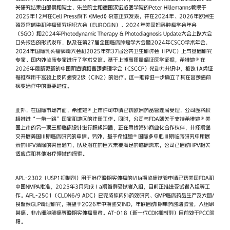
关研究结果由郎景和院士、朱兰院士和德国汉诺威医学院的Peter Hillemanns教授于
2025年12月在Cell Press旗下《Med》杂志正式发表，并在2024年、2026年欧洲生
殖器官感染和肿瘤研究组织大会（EUROGIN）、2024年美国妇科肿瘤学会年会
（SGO）和2024年Photodynamic Therapy & Photodiagnosis Update大会上以大会
口头报告的形式发布，以及在第27届全国临床肿瘤学大会暨2024年CSCO学术年会，
2024年国际乳头瘤病毒大会和2025年第37届公共卫生研讨会（IPVC）上与基础研究
专家、国内外临床专家进行了学术交流。基于上述高质量循证医学证据，希维她®在
2026年最新更新的中国阴道镜和宫颈病理学会（CSCCP）光动力共识中，被以1A类证
据推荐用于宫颈上皮内瘤变2级（CIN2）的治疗。这一推荐进一步确立了其在宫颈癌前
病变治疗中的重要地位。
此外，在国际市场方面，希维她®上市许可申请已获欧洲药品管理局受理，公司还将积
极推进“一带一路”国家和地区的注册工作。同时，公司与FDA就关于支持希维她®美
国上市的另一项三期临床设计进行积极沟通，正在寻找海外商业化合作伙伴，并择期递
交开展美国III期临床研究的申请。另外，基于希维她®国际多中心Ⅲ期临床研究中所展
示的HPV清除的突出潜力，以及潜在的巨大未被满足的临床需求，公司已启动HPV相关
适应症和其他治疗领域的探索。
APL-2302（USP1抑制剂）用于治疗晚期实体瘤的I/IIa期临床试验申请已获美国FDA和
中国NMPA批准，2025年3月完成Ⅰa期首例受试者入组，目前正推进受试者入组等工
作。APL-2501（CLDN6/9 ADC）已完成体内外药效研究、GMP临床药品生产及大鼠/
食蟹猴GLP毒理研究，期望于2026年中期递交IND，年底启动I期单药递增试验，入组卵
巢癌、非小细胞肺癌等晚期实体瘤患者。AT-018（新一代CDK抑制剂）目前处于PCC阶
段。