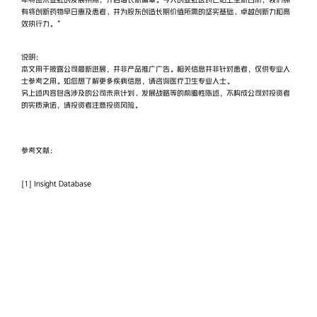
有将创新药物早日惠及患者、并为股东创造长期价值所需的坚实基础、卓越创新力和高
效执行力。”
说明：
本文用于披露公司最新进展，并非产品推广广告。相关信息并非针对患者，仅供专业人
士参考之用。如您想了解更多疾病信息，请咨询医疗卫生专业人士。
另上述内容包含涉及的公司未来计划、发展战略等的前瞻性陈述，不构成公司对投资者
的实质承诺，请投资者注意投资风险。
参考文献：
[1] Insight Database