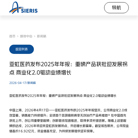
导航
首页
媒体中心
新闻稿
>
>
返回列表
亚虹医药发布2025年年报：重磅产品获批迎发展拐
点 商业化2.0驱动业绩增长
2026-04-17/新闻稿
亚虹医药发布2025年年报：重磅产品获批迎发展拐点 商业化2.0驱动业绩增长
中国上海，2026年4月17日——亚虹医药发布的2025年年报显示，公司商业化2.0成
效显著，销售能力持续提升；全球首个宫颈癌前病变无创治疗产品希维她®在中国首先
获批上市，创公司重要里程碑；创新管线加速推进，取得多项关键进展。随着上述里程
碑的达成，2026年将迎来亚虹的发展拐点，开启增长新篇章。截至报告期末，公司现金
储备约16.92亿元，资金储备充足，为持续发展提供坚实保障。