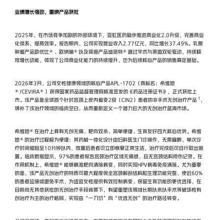
业绩增长强劲，重磅产品获批
2025年，在市场竞争加剧的外部环境下，亚虹医药稳步推进商业化2.0升级，完善商业
化体系，提高效率。报告期内，公司实现营业收入2.77亿元，同比增长37.49%。乳腺
肿瘤产品欧优比®、欧纳琳®以及肾癌产品迪派特®通过学术与渠道双轮驱动，持续释
放增长动能，体现了公司商业化能力的持续提升，也为后续核心产品的销售奠定基础。
2026年3月，公司女性健康领域的核心产品APL-1702（商标名：希维她
®/CEVIRA®）获得国家药品监督管理局核准签发的《药品注册证书》，正式获批上
1
市。该产品是全球首个针对宫颈上皮内瘤变2级（CIN2）患者的非手术无创治疗产品
，
填补了该治疗领域的临床空白，从而重新定义一个潜力巨大的无创治疗蓝海市场。
希维她®在治疗上具有无创无痛、靶向双杀、简单便捷、生育友好四大核心优势。希维
她®的治疗过程极为便捷：其药械一体化设计由妇科医生门诊操作，无需麻醉，单次诊
疗时间缩短至10分钟以内，放置后患者可立即恢复正常生活，治疗完成后可自行取出装
置。临床数据显示，97%的患者报告宫颈治疗区域无痛感，且无宫颈结构损伤记录。在
作用机制上，希维她®能够精准靶向清除病变，同时实现HPV病毒免疫清除。尤为重要
的是，该产品无创治疗的特质可最大程度保全宫颈解剖结构和生理功能完整，使近60%
的患者延缓或避免手术，为适宜女性提供有效控制病变、保留生育功能的更优选择，在
目前尚无其他获批的无创治疗手段背景下，有望重塑该领域长期以来以手术等破坏性有
创治疗为主的治疗格局，实现由“一刀切”向“优选无创”的治疗路径转变。